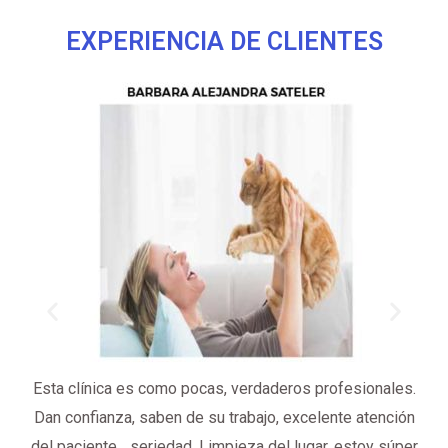
EXPERIENCIA DE CLIENTES
Esta clínica es como pocas, verdaderos profesionales.
Ex
Dan confianza, saben de su trabajo, excelente atención
del paciente... seriedad. Limpieza del lugar, estoy súper